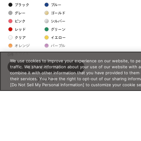
ブラック
ブルー
グレー
ゴールド
ピンク
シルバー
レッド
グリーン
クリア
イエロー
オレンジ
パープル
ホワイト
0件
We use cookies to improve your experience on our website, to per
traffic. We share information about your use of our website with 
絞り込む
（0）
フレームの素材
combine it with other information that you have provided to them 
their services. You have the right to opt-out of our sharing inform
リセット
プラスチック系
[Do Not Sell My Personal Information] to customize your cookie s
樹脂
アセテート
サスティナブル素材
セルロイド