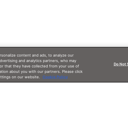
sonalize content and ads, to analyze our
advertising and analytics partners, who may
Do Not 
or that they have collected from your use of
ation about you with our partners. Please click
ettings on our website.
Cookie Policy