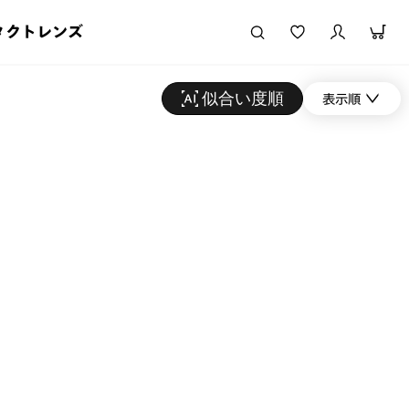
タクトレンズ
似合い度順
表示順