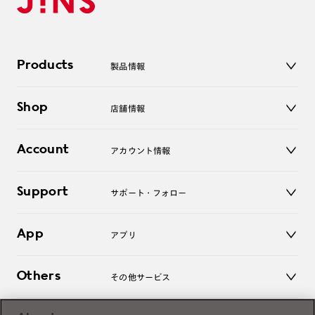
Products
製品情報
メガネ
Shop
店舗情報
サングラス
レンズ
店舗
コンタクトレンズ
Account
アカウント情報
オンラインショップ
老眼鏡
キッズ
マイページ／ログイン
Support
アクセサリー
サポート・フォロー
ログアウト
LINE公式アカウント
お知らせ
App
アプリ
よくあるご質問
ご利用ガイド
JINSアプリ
お問い合わせ
Others
その他サービス
3D WEB試着