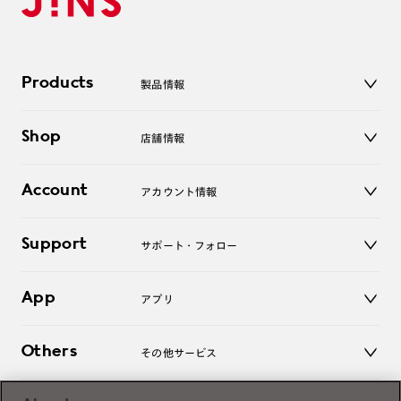
Products
製品情報
メガネ
Shop
店舗情報
サングラス
レンズ
店舗
コンタクトレンズ
Account
アカウント情報
オンラインショップ
老眼鏡
キッズ
マイページ／ログイン
Support
アクセサリー
サポート・フォロー
ログアウト
LINE公式アカウント
お知らせ
App
アプリ
よくあるご質問
ご利用ガイド
JINSアプリ
お問い合わせ
Others
その他サービス
3D WEB試着