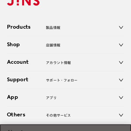
Products
製品情報
メガネ
Shop
店舗情報
サングラス
レンズ
店舗
コンタクトレンズ
Account
アカウント情報
オンラインショップ
老眼鏡
キッズ
マイページ／ログイン
Support
アクセサリー
サポート・フォロー
ログアウト
LINE公式アカウント
お知らせ
App
アプリ
よくあるご質問
ご利用ガイド
JINSアプリ
お問い合わせ
Others
その他サービス
3D WEB試着