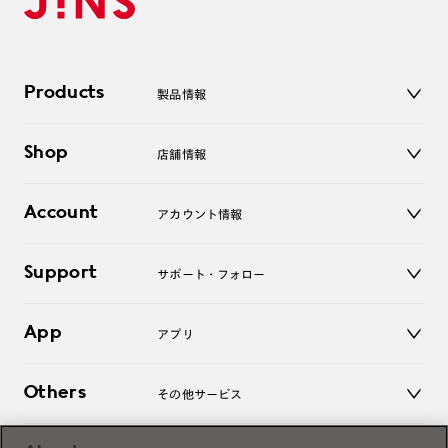
Products
製品情報
メガネ
Shop
店舗情報
サングラス
レンズ
店舗
コンタクトレンズ
Account
アカウント情報
オンラインショップ
老眼鏡
キッズ
マイページ／ログイン
Support
アクセサリー
サポート・フォロー
ログアウト
LINE公式アカウント
お知らせ
App
アプリ
よくあるご質問
ご利用ガイド
JINSアプリ
お問い合わせ
Others
その他サービス
3D WEB試着