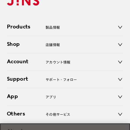
Products
製品情報
メガネ
Shop
店舗情報
サングラス
レンズ
店舗
コンタクトレンズ
Account
アカウント情報
オンラインショップ
老眼鏡
キッズ
マイページ／ログイン
Support
アクセサリー
サポート・フォロー
ログアウト
LINE公式アカウント
お知らせ
App
アプリ
よくあるご質問
ご利用ガイド
JINSアプリ
お問い合わせ
Others
その他サービス
3D WEB試着