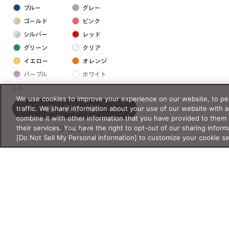
ブルー
グレー
ゴールド
ピンク
シルバー
レッド
グリーン
クリア
イエロー
オレンジ
パープル
ホワイト
0件
We use cookies to improve your experience on our website, to per
フレームの素材
traffic. We share information about your use of our website with 
絞り込む
（0）
combine it with other information that you have provided to them 
プラスチック系
their services. You have the right to opt-out of our sharing inform
リセット
[Do Not Sell My Personal Information] to customize your cookie s
樹脂
アセテート
サスティナブル素材
セルロイド