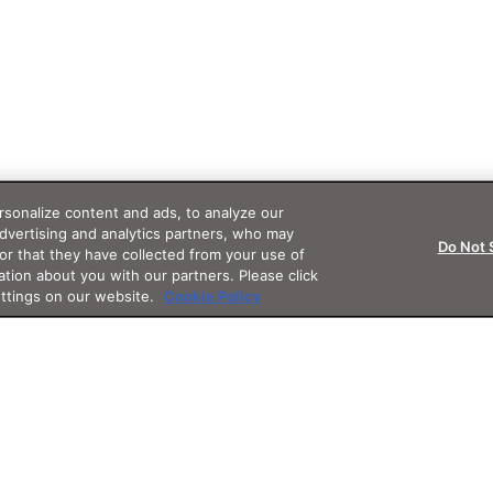
sonalize content and ads, to analyze our
advertising and analytics partners, who may
Do Not 
or that they have collected from your use of
ation about you with our partners. Please click
ettings on our website.
Cookie Policy