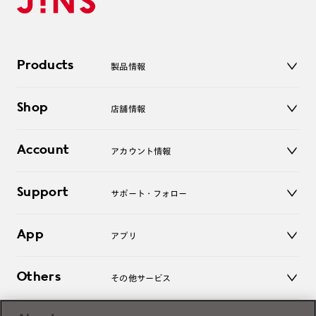
Products
製品情報
メガネ
Shop
店舗情報
サングラス
レンズ
店舗
コンタクトレンズ
Account
アカウント情報
オンラインショップ
老眼鏡
キッズ
マイページ／ログイン
Support
アクセサリー
サポート・フォロー
ログアウト
LINE公式アカウント
お知らせ
App
アプリ
よくあるご質問
ご利用ガイド
JINSアプリ
お問い合わせ
Others
その他サービス
3D WEB試着