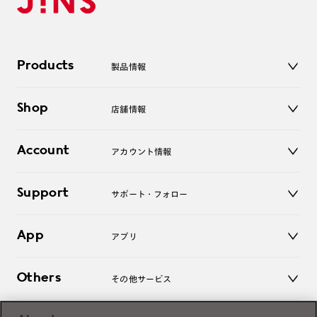
Products
製品情報
メガネ
Shop
店舗情報
サングラス
レンズ
店舗
コンタクトレンズ
Account
アカウント情報
オンラインショップ
老眼鏡
キッズ
マイページ／ログイン
Support
アクセサリー
サポート・フォロー
ログアウト
LINE公式アカウント
お知らせ
App
アプリ
よくあるご質問
ご利用ガイド
JINSアプリ
お問い合わせ
Others
その他サービス
3D WEB試着