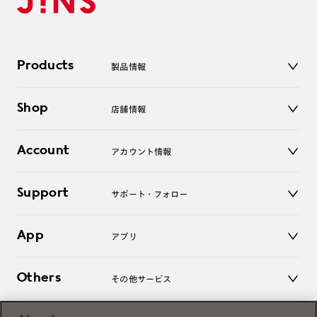
Products
製品情報
メガネ
Shop
店舗情報
サングラス
レンズ
店舗
コンタクトレンズ
Account
アカウント情報
オンラインショップ
老眼鏡
キッズ
マイページ／ログイン
Support
アクセサリー
サポート・フォロー
ログアウト
LINE公式アカウント
お知らせ
App
アプリ
よくあるご質問
ご利用ガイド
JINSアプリ
お問い合わせ
Others
その他サービス
3D WEB試着