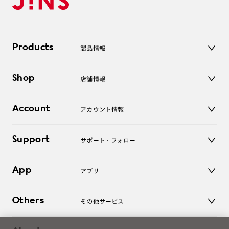
Products
製品情報
メガネ
Shop
店舗情報
サングラス
レンズ
店舗
コンタクトレンズ
Account
アカウント情報
オンラインショップ
老眼鏡
キッズ
マイページ／ログイン
Support
アクセサリー
サポート・フォロー
ログアウト
LINE公式アカウント
お知らせ
App
アプリ
よくあるご質問
ご利用ガイド
JINSアプリ
お問い合わせ
Others
その他サービス
3D WEB試着