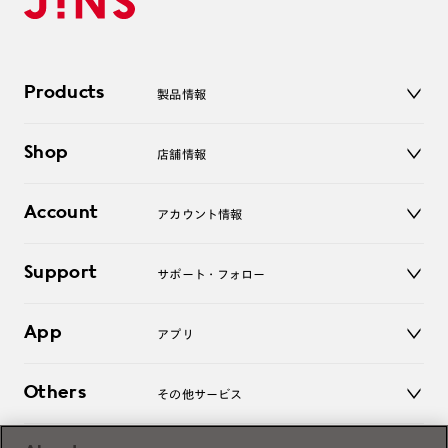
Products
製品情報
メガネ
Shop
店舗情報
サングラス
レンズ
店舗
コンタクトレンズ
Account
アカウント情報
オンラインショップ
老眼鏡
キッズ
マイページ／ログイン
Support
アクセサリー
サポート・フォロー
ログアウト
LINE公式アカウント
お知らせ
App
アプリ
よくあるご質問
ご利用ガイド
JINSアプリ
お問い合わせ
Others
その他サービス
3D WEB試着