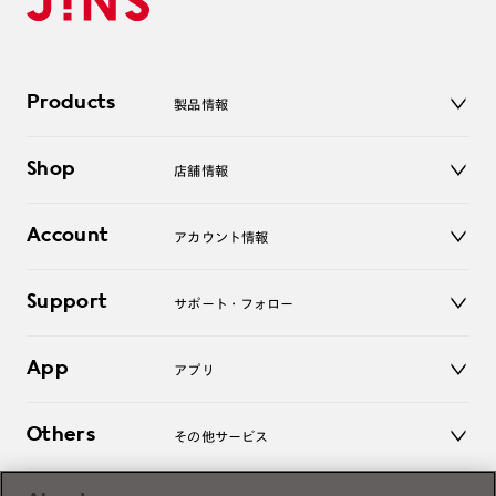
Products
製品情報
メガネ
Shop
店舗情報
サングラス
レンズ
店舗
コンタクトレンズ
Account
アカウント情報
オンラインショップ
老眼鏡
キッズ
マイページ／ログイン
Support
アクセサリー
サポート・フォロー
ログアウト
LINE公式アカウント
お知らせ
App
アプリ
よくあるご質問
ご利用ガイド
JINSアプリ
お問い合わせ
Others
その他サービス
3D WEB試着