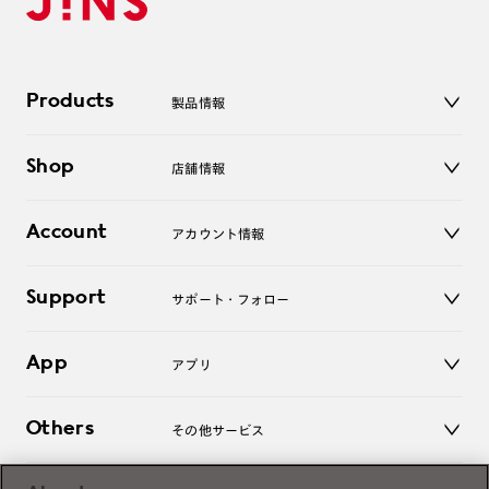
Products
製品情報
メガネ
Shop
店舗情報
サングラス
レンズ
店舗
コンタクトレンズ
Account
アカウント情報
オンラインショップ
老眼鏡
キッズ
マイページ／ログイン
Support
アクセサリー
サポート・フォロー
ログアウト
LINE公式アカウント
お知らせ
App
アプリ
よくあるご質問
ご利用ガイド
JINSアプリ
お問い合わせ
Others
その他サービス
3D WEB試着