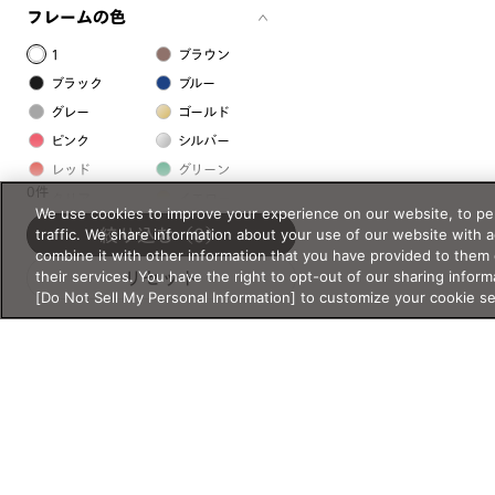
フレームの色
1
ブラウン
ブラック
ブルー
グレー
ゴールド
ピンク
シルバー
レッド
グリーン
0件
クリア
イエロー
We use cookies to improve your experience on our website, to per
オレンジ
パープル
traffic. We share information about your use of our website with 
絞り込む
（0）
combine it with other information that you have provided to them 
ホワイト
their services. You have the right to opt-out of our sharing inform
リセット
[Do Not Sell My Personal Information] to customize your cookie s
フレームの素材
プラスチック系
樹脂
アセテート