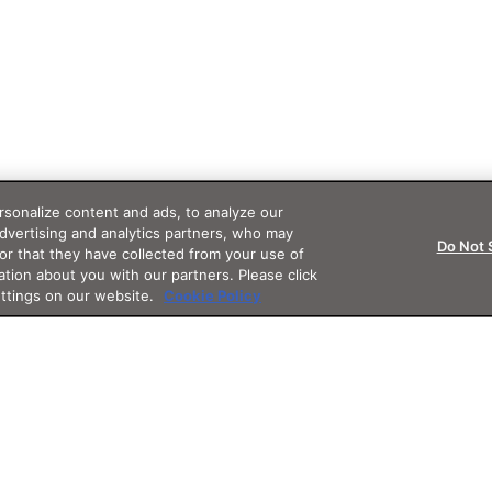
sonalize content and ads, to analyze our
advertising and analytics partners, who may
Do Not 
or that they have collected from your use of
ation about you with our partners. Please click
ettings on our website.
Cookie Policy