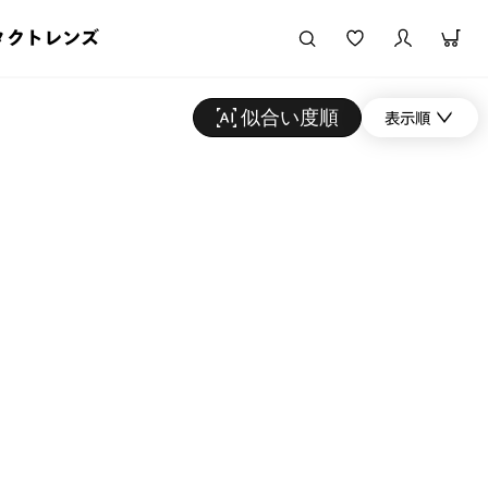
タクトレンズ
似合い度順
表示順