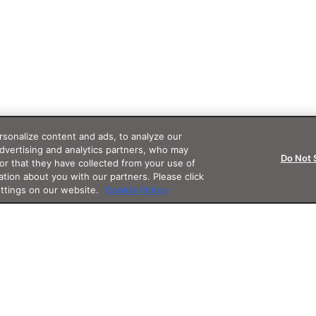
sonalize content and ads, to analyze our
advertising and analytics partners, who may
Do Not 
or that they have collected from your use of
ation about you with our partners. Please click
ettings on our website.
Cookie Policy