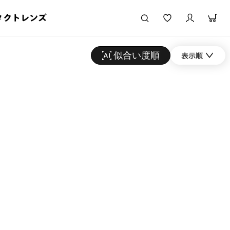
タクトレンズ
似合い度順
表示順