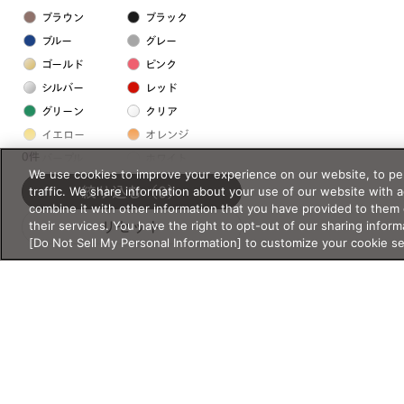
ブラウン
ブラック
ブルー
グレー
ゴールド
ピンク
シルバー
レッド
グリーン
クリア
イエロー
オレンジ
0件
パープル
ホワイト
We use cookies to improve your experience on our website, to per
traffic. We share information about your use of our website with 
絞り込む
（0）
フレームの素材
combine it with other information that you have provided to them 
their services. You have the right to opt-out of our sharing inform
リセット
プラスチック系
[Do Not Sell My Personal Information] to customize your cookie s
樹脂
アセテート
サスティナブル素材
セルロイド