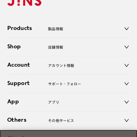
Products
製品情報
メガネ
Shop
店舗情報
サングラス
レンズ
店舗
コンタクトレンズ
Account
アカウント情報
オンラインショップ
老眼鏡
キッズ
マイページ／ログイン
Support
アクセサリー
サポート・フォロー
ログアウト
LINE公式アカウント
お知らせ
App
アプリ
よくあるご質問
ご利用ガイド
JINSアプリ
お問い合わせ
Others
その他サービス
3D WEB試着