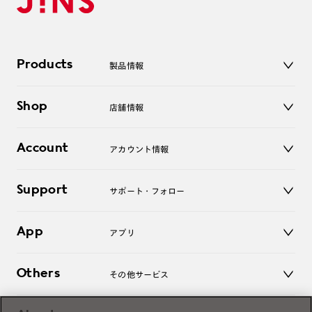
Products
製品情報
メガネ
Shop
店舗情報
サングラス
レンズ
店舗
コンタクトレンズ
Account
アカウント情報
オンラインショップ
老眼鏡
キッズ
マイページ／ログイン
Support
アクセサリー
サポート・フォロー
ログアウト
LINE公式アカウント
お知らせ
App
アプリ
よくあるご質問
ご利用ガイド
JINSアプリ
お問い合わせ
Others
その他サービス
3D WEB試着