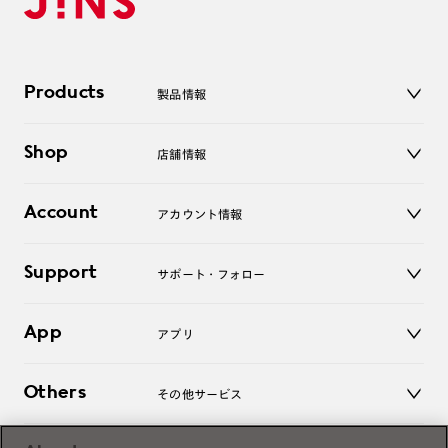
Products
製品情報
メガネ
Shop
店舗情報
サングラス
レンズ
店舗
コンタクトレンズ
Account
アカウント情報
オンラインショップ
老眼鏡
キッズ
マイページ／ログイン
Support
アクセサリー
サポート・フォロー
ログアウト
LINE公式アカウント
お知らせ
App
アプリ
よくあるご質問
ご利用ガイド
JINSアプリ
お問い合わせ
Others
その他サービス
3D WEB試着