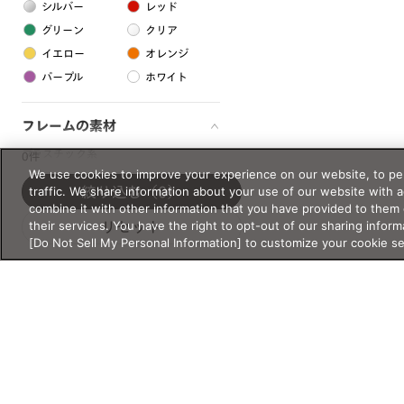
シルバー
レッド
グリーン
クリア
イエロー
オレンジ
パープル
ホワイト
フレームの素材
プラスチック系
0件
We use cookies to improve your experience on our website, to per
樹脂
traffic. We share information about your use of our website with 
絞り込む
（0）
combine it with other information that you have provided to them 
their services. You have the right to opt-out of our sharing inform
リセット
アセテート
[Do Not Sell My Personal Information] to customize your cookie s
サスティナブル素材
セルロイド
金属系
メタル