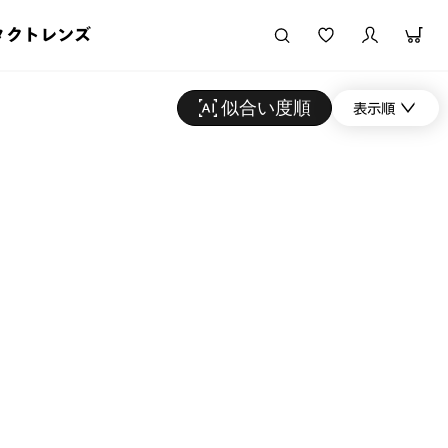
タクトレンズ
似合い度順
表示順