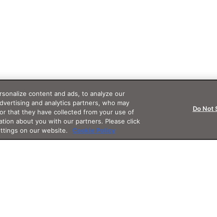
sonalize content and ads, to analyze our
advertising and analytics partners, who may
Do Not 
or that they have collected from your use of
ation about you with our partners. Please click
ettings on our website.
Cookie Policy