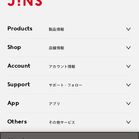
Products
製品情報
メガネ
Shop
店舗情報
サングラス
レンズ
店舗
コンタクトレンズ
Account
アカウント情報
オンラインショップ
老眼鏡
キッズ
マイページ／ログイン
Support
アクセサリー
サポート・フォロー
ログアウト
LINE公式アカウント
お知らせ
App
アプリ
よくあるご質問
ご利用ガイド
JINSアプリ
お問い合わせ
Others
その他サービス
3D WEB試着