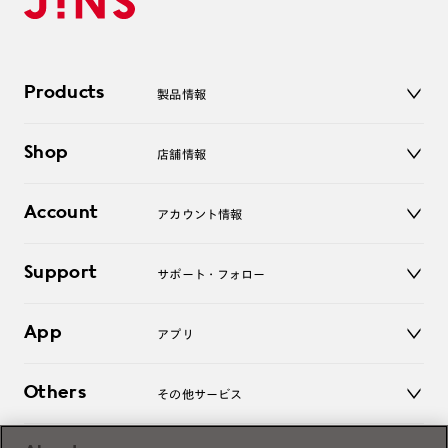
Products
製品情報
メガネ
Shop
店舗情報
サングラス
レンズ
店舗
コンタクトレンズ
Account
アカウント情報
オンラインショップ
老眼鏡
キッズ
マイページ／ログイン
Support
アクセサリー
サポート・フォロー
ログアウト
LINE公式アカウント
お知らせ
App
アプリ
よくあるご質問
ご利用ガイド
JINSアプリ
お問い合わせ
Others
その他サービス
3D WEB試着