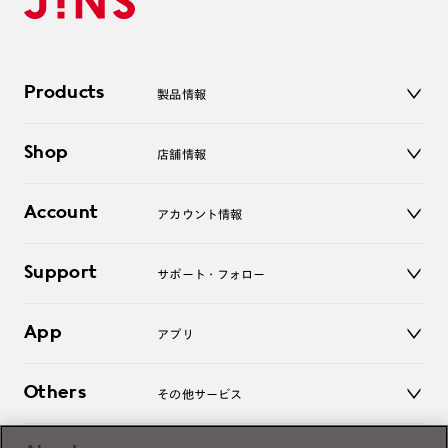
Products
製品情報
メガネ
Shop
店舗情報
サングラス
レンズ
店舗
コンタクトレンズ
Account
アカウント情報
オンラインショップ
老眼鏡
キッズ
マイページ／ログイン
Support
アクセサリー
サポート・フォロー
ログアウト
LINE公式アカウント
お知らせ
App
アプリ
よくあるご質問
ご利用ガイド
JINSアプリ
お問い合わせ
Others
その他サービス
3D WEB試着