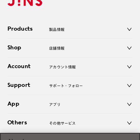
Products
製品情報
メガネ
Shop
店舗情報
サングラス
レンズ
店舗
コンタクトレンズ
Account
アカウント情報
オンラインショップ
老眼鏡
キッズ
マイページ／ログイン
Support
アクセサリー
サポート・フォロー
ログアウト
LINE公式アカウント
お知らせ
App
アプリ
よくあるご質問
ご利用ガイド
JINSアプリ
お問い合わせ
Others
その他サービス
3D WEB試着