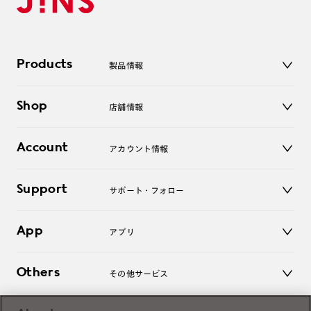
Products
製品情報
メガネ
Shop
店舗情報
サングラス
レンズ
店舗
コンタクトレンズ
Account
アカウント情報
オンラインショップ
老眼鏡
キッズ
マイページ／ログイン
Support
アクセサリー
サポート・フォロー
ログアウト
LINE公式アカウント
お知らせ
App
アプリ
よくあるご質問
ご利用ガイド
JINSアプリ
お問い合わせ
Others
その他サービス
3D WEB試着