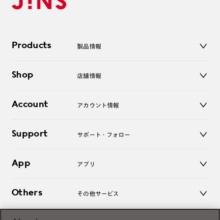
Products
製品情報
メガネ
Shop
店舗情報
サングラス
レンズ
店舗
コンタクトレンズ
Account
アカウント情報
オンラインショップ
老眼鏡
キッズ
マイページ／ログイン
Support
アクセサリー
サポート・フォロー
ログアウト
LINE公式アカウント
お知らせ
App
アプリ
よくあるご質問
ご利用ガイド
JINSアプリ
お問い合わせ
Others
その他サービス
3D WEB試着