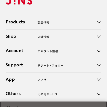
Products
製品情報
メガネ
Shop
店舗情報
サングラス
レンズ
店舗
コンタクトレンズ
Account
アカウント情報
オンラインショップ
老眼鏡
キッズ
マイページ／ログイン
Support
アクセサリー
サポート・フォロー
ログアウト
LINE公式アカウント
お知らせ
App
アプリ
よくあるご質問
ご利用ガイド
JINSアプリ
お問い合わせ
Others
その他サービス
3D WEB試着