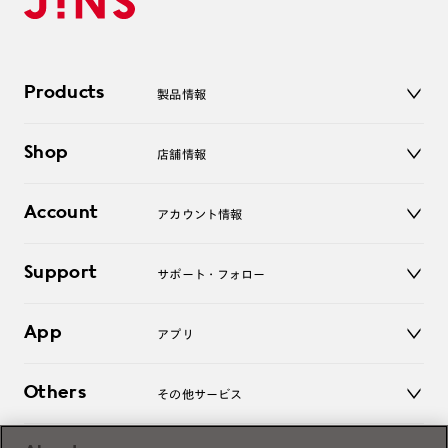
Products
製品情報
メガネ
Shop
店舗情報
サングラス
レンズ
店舗
コンタクトレンズ
Account
アカウント情報
オンラインショップ
老眼鏡
キッズ
マイページ／ログイン
Support
アクセサリー
サポート・フォロー
ログアウト
LINE公式アカウント
お知らせ
App
アプリ
よくあるご質問
ご利用ガイド
JINSアプリ
お問い合わせ
Others
その他サービス
3D WEB試着