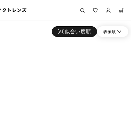
タクトレンズ
似合い度順
表示順