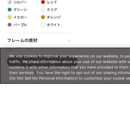
シルバー
レッド
グリーン
クリア
イエロー
オレンジ
パープル
ホワイト
フレームの素材
プラスチック系
0件
We use cookies to improve your experience on our website, to per
樹脂
traffic. We share information about your use of our website with 
絞り込む
（0）
combine it with other information that you have provided to them 
their services. You have the right to opt-out of our sharing inform
リセット
アセテート
[Do Not Sell My Personal Information] to customize your cookie s
サスティナブル素材
セルロイド
金属系
メタル