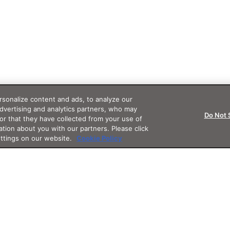
sonalize content and ads, to analyze our
advertising and analytics partners, who may
Do Not 
or that they have collected from your use of
ation about you with our partners. Please click
ettings on our website.
Cookie Policy