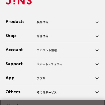
Products
製品情報
メガネ
Shop
店舗情報
サングラス
レンズ
店舗
コンタクトレンズ
Account
アカウント情報
オンラインショップ
老眼鏡
キッズ
マイページ／ログイン
Support
アクセサリー
サポート・フォロー
ログアウト
LINE公式アカウント
お知らせ
App
アプリ
よくあるご質問
ご利用ガイド
JINSアプリ
お問い合わせ
Others
その他サービス
3D WEB試着