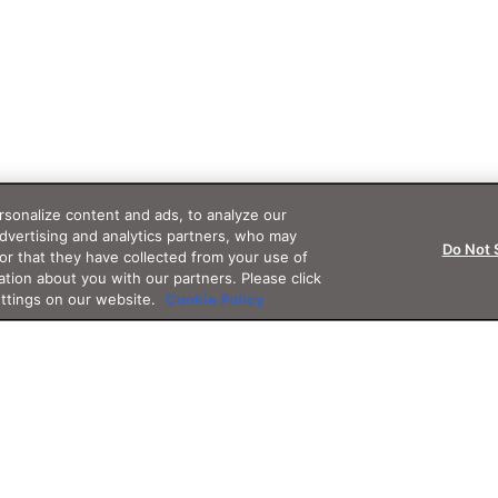
sonalize content and ads, to analyze our
advertising and analytics partners, who may
Do Not 
or that they have collected from your use of
ation about you with our partners. Please click
ettings on our website.
Cookie Policy