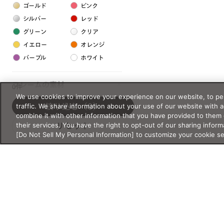
ゴールド
ピンク
シルバー
レッド
グリーン
クリア
イエロー
オレンジ
パープル
ホワイト
フレームの素材
0件
We use cookies to improve your experience on our website, to per
プラスチック系
traffic. We share information about your use of our website with 
絞り込む
（0）
combine it with other information that you have provided to them 
樹脂
their services. You have the right to opt-out of our sharing inform
リセット
[Do Not Sell My Personal Information] to customize your cookie s
アセテート
サスティナブル素材
セルロイド
金属系