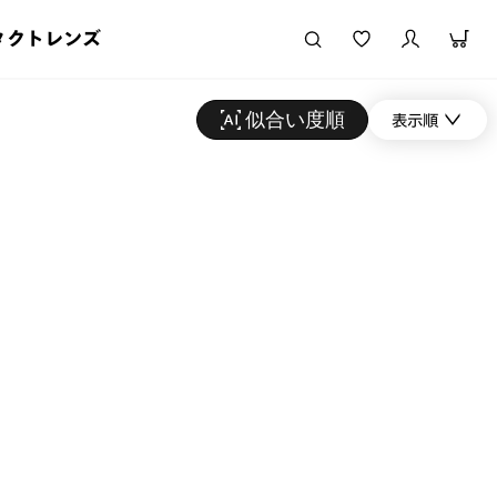
タクトレンズ
似合い度順
表示順