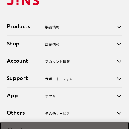
Products
製品情報
メガネ
Shop
店舗情報
サングラス
レンズ
店舗
コンタクトレンズ
Account
アカウント情報
オンラインショップ
老眼鏡
キッズ
マイページ／ログイン
Support
アクセサリー
サポート・フォロー
ログアウト
LINE公式アカウント
お知らせ
App
アプリ
よくあるご質問
ご利用ガイド
JINSアプリ
お問い合わせ
Others
その他サービス
3D WEB試着