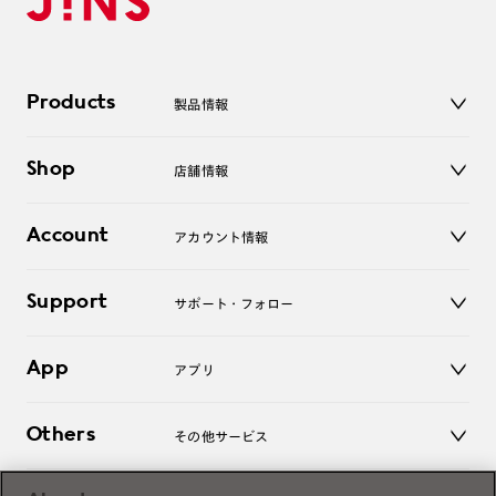
Products
製品情報
メガネ
Shop
店舗情報
サングラス
レンズ
店舗
コンタクトレンズ
Account
アカウント情報
オンラインショップ
老眼鏡
キッズ
マイページ／ログイン
Support
アクセサリー
サポート・フォロー
ログアウト
LINE公式アカウント
お知らせ
App
アプリ
よくあるご質問
ご利用ガイド
JINSアプリ
お問い合わせ
Others
その他サービス
3D WEB試着