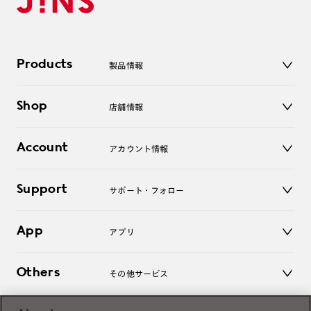
Products
製品情報
メガネ
Shop
店舗情報
サングラス
レンズ
店舗
コンタクトレンズ
Account
アカウント情報
オンラインショップ
老眼鏡
キッズ
マイページ／ログイン
Support
アクセサリー
サポート・フォロー
ログアウト
LINE公式アカウント
お知らせ
App
アプリ
よくあるご質問
ご利用ガイド
JINSアプリ
お問い合わせ
Others
その他サービス
3D WEB試着