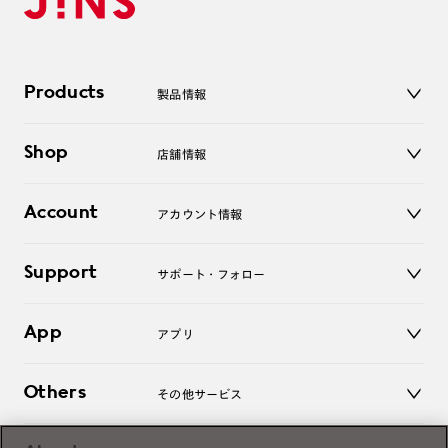
Products
製品情報
メガネ
Shop
店舗情報
サングラス
レンズ
店舗
コンタクトレンズ
Account
アカウント情報
オンラインショップ
老眼鏡
キッズ
マイページ／ログイン
Support
アクセサリー
サポート・フォロー
ログアウト
LINE公式アカウント
お知らせ
App
アプリ
よくあるご質問
ご利用ガイド
JINSアプリ
お問い合わせ
Others
その他サービス
3D WEB試着