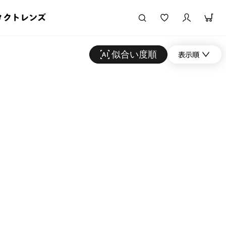
タクトレンズ
似合い度順
表示順