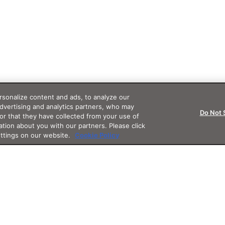
sonalize content and ads, to analyze our
advertising and analytics partners, who may
Do Not 
or that they have collected from your use of
ation about you with our partners. Please click
ettings on our website.
Cookie Policy