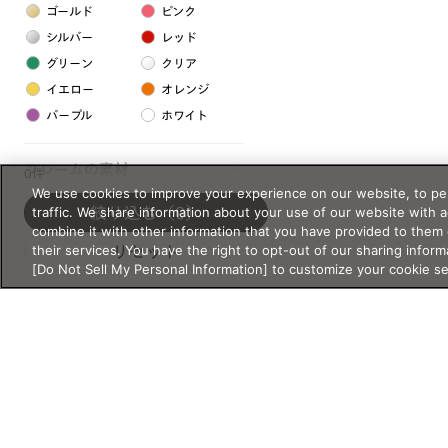
ゴールド
ピンク
シルバー
レッド
グリーン
クリア
イエロー
オレンジ
パープル
ホワイト
フレームの素材
0件
We use cookies to improve your experience on our website, to per
プラスチック系
traffic. We share information about your use of our website with 
絞り込む
（0）
combine it with other information that you have provided to them 
樹脂
their services. You have the right to opt-out of our sharing inform
リセット
[Do Not Sell My Personal Information] to customize your cookie s
アセテート
サスティナブル素材
セルロイド
金属系