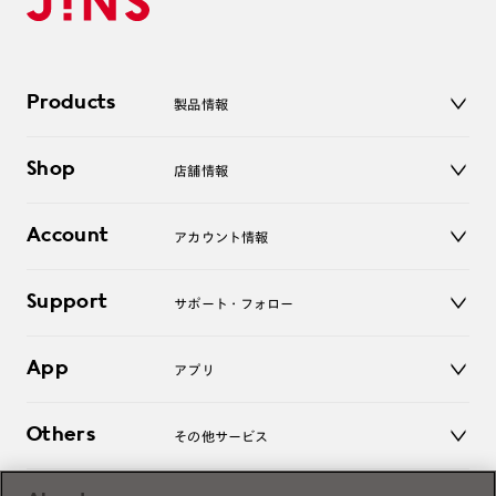
Products
製品情報
メガネ
Shop
店舗情報
サングラス
レンズ
店舗
コンタクトレンズ
Account
アカウント情報
オンラインショップ
老眼鏡
キッズ
マイページ／ログイン
Support
アクセサリー
サポート・フォロー
ログアウト
LINE公式アカウント
お知らせ
App
アプリ
よくあるご質問
ご利用ガイド
JINSアプリ
お問い合わせ
Others
その他サービス
3D WEB試着