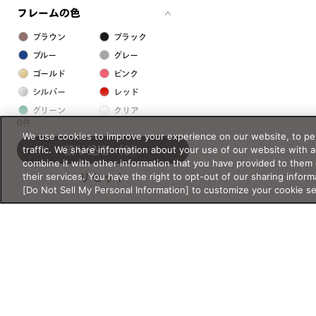
フレームの色
ブラウン
ブラック
ブルー
グレー
ゴールド
ピンク
シルバー
レッド
グリーン
クリア
0件
イエロー
オレンジ
We use cookies to improve your experience on our website, to per
パープル
ホワイト
traffic. We share information about your use of our website with 
絞り込む
（0）
combine it with other information that you have provided to them 
their services. You have the right to opt-out of our sharing inform
リセット
フレームの素材
[Do Not Sell My Personal Information] to customize your cookie s
プラスチック系
樹脂
アセテート
サスティナブル素材