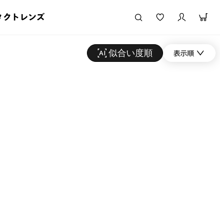
タクトレンズ
似合い度順
表示順