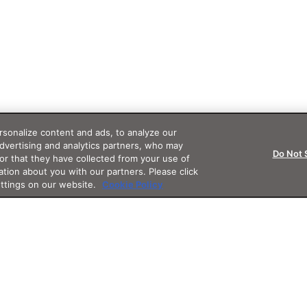
sonalize content and ads, to analyze our
advertising and analytics partners, who may
Do Not 
or that they have collected from your use of
ation about you with our partners. Please click
ettings on our website.
Cookie Policy