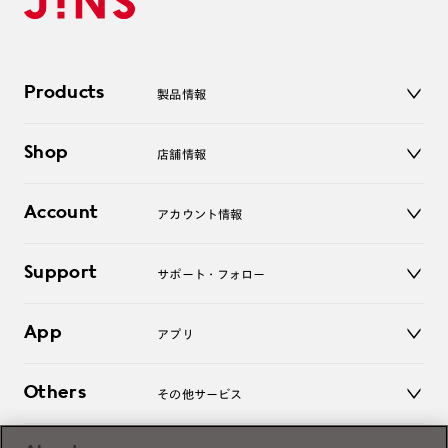
Products
製品情報
メガネ
Shop
店舗情報
サングラス
レンズ
店舗
コンタクトレンズ
Account
アカウント情報
オンラインショップ
老眼鏡
キッズ
マイページ／ログイン
Support
アクセサリー
サポート・フォロー
ログアウト
LINE公式アカウント
お知らせ
App
アプリ
よくあるご質問
ご利用ガイド
JINSアプリ
お問い合わせ
Others
その他サービス
3D WEB試着