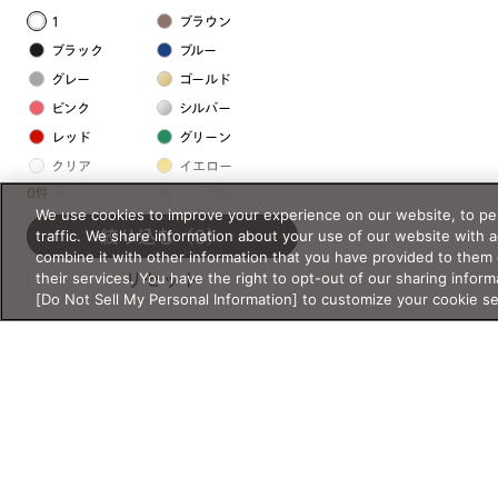
1
ブラウン
ブラック
ブルー
グレー
ゴールド
ピンク
シルバー
レッド
グリーン
クリア
イエロー
0件
オレンジ
パープル
We use cookies to improve your experience on our website, to per
ホワイト
traffic. We share information about your use of our website with 
絞り込む
（0）
combine it with other information that you have provided to them 
their services. You have the right to opt-out of our sharing inform
リセット
フレームの素材
[Do Not Sell My Personal Information] to customize your cookie s
プラスチック系
樹脂
アセテート
サスティナブル素材