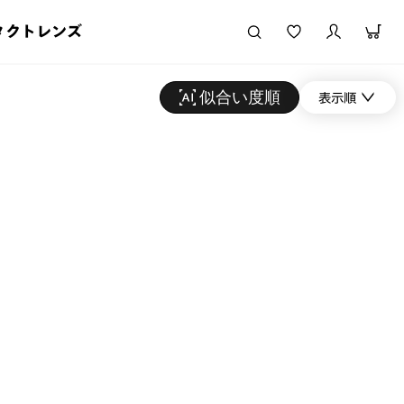
タクトレンズ
似合い度順
表示順