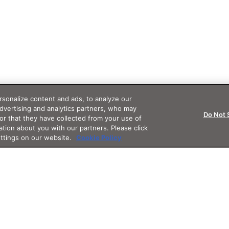
sonalize content and ads, to analyze our
advertising and analytics partners, who may
Do Not 
or that they have collected from your use of
ation about you with our partners. Please click
ettings on our website.
Cookie Policy