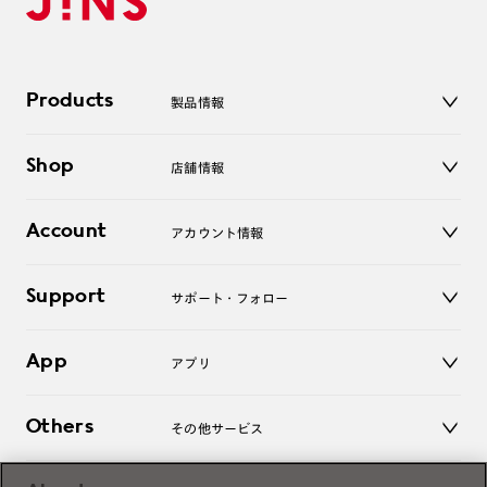
Products
製品情報
メガネ
Shop
店舗情報
サングラス
レンズ
店舗
コンタクトレンズ
Account
アカウント情報
オンラインショップ
老眼鏡
キッズ
マイページ／ログイン
Support
アクセサリー
サポート・フォロー
ログアウト
LINE公式アカウント
お知らせ
App
アプリ
よくあるご質問
ご利用ガイド
JINSアプリ
お問い合わせ
Others
その他サービス
3D WEB試着