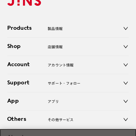
Products
製品情報
メガネ
Shop
店舗情報
サングラス
レンズ
店舗
コンタクトレンズ
Account
アカウント情報
オンラインショップ
老眼鏡
キッズ
マイページ／ログイン
Support
アクセサリー
サポート・フォロー
ログアウト
LINE公式アカウント
お知らせ
App
アプリ
よくあるご質問
ご利用ガイド
JINSアプリ
お問い合わせ
Others
その他サービス
3D WEB試着