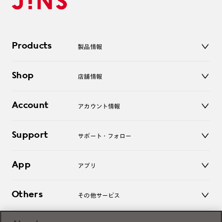
Products
製品情報
メガネ
Shop
店舗情報
サングラス
レンズ
店舗
コンタクトレンズ
Account
アカウント情報
オンラインショップ
老眼鏡
キッズ
マイページ／ログイン
Support
アクセサリー
サポート・フォロー
ログアウト
LINE公式アカウント
お知らせ
App
アプリ
よくあるご質問
ご利用ガイド
JINSアプリ
お問い合わせ
Others
その他サービス
3D WEB試着