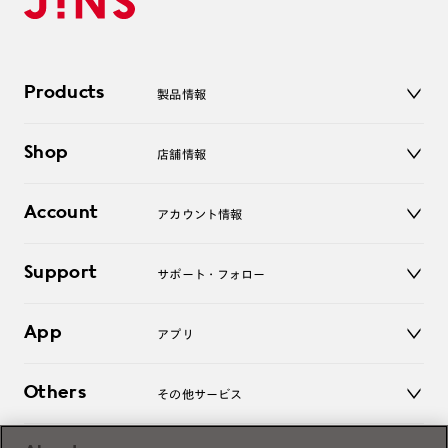
Products
製品情報
メガネ
Shop
店舗情報
サングラス
レンズ
店舗
コンタクトレンズ
Account
アカウント情報
オンラインショップ
老眼鏡
キッズ
マイページ／ログイン
Support
アクセサリー
サポート・フォロー
ログアウト
LINE公式アカウント
お知らせ
App
アプリ
よくあるご質問
ご利用ガイド
JINSアプリ
お問い合わせ
Others
その他サービス
3D WEB試着