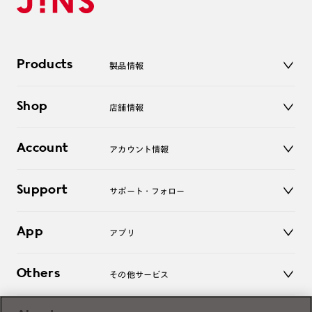
Products
製品情報
メガネ
Shop
店舗情報
サングラス
レンズ
店舗
コンタクトレンズ
Account
アカウント情報
オンラインショップ
老眼鏡
キッズ
マイページ／ログイン
Support
アクセサリー
サポート・フォロー
ログアウト
LINE公式アカウント
お知らせ
App
アプリ
よくあるご質問
ご利用ガイド
JINSアプリ
お問い合わせ
Others
その他サービス
3D WEB試着