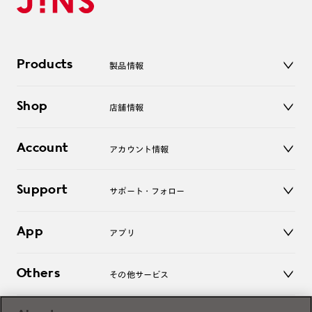
Products
製品情報
メガネ
Shop
店舗情報
サングラス
レンズ
店舗
コンタクトレンズ
Account
アカウント情報
オンラインショップ
老眼鏡
キッズ
マイページ／ログイン
Support
アクセサリー
サポート・フォロー
ログアウト
LINE公式アカウント
お知らせ
App
アプリ
よくあるご質問
ご利用ガイド
JINSアプリ
お問い合わせ
Others
その他サービス
3D WEB試着