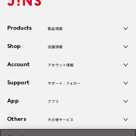
Products
製品情報
メガネ
Shop
店舗情報
サングラス
レンズ
店舗
コンタクトレンズ
Account
アカウント情報
オンラインショップ
老眼鏡
キッズ
マイページ／ログイン
Support
アクセサリー
サポート・フォロー
ログアウト
LINE公式アカウント
お知らせ
App
アプリ
よくあるご質問
ご利用ガイド
JINSアプリ
お問い合わせ
Others
その他サービス
3D WEB試着