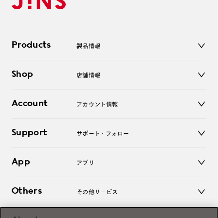
Products
製品情報
メガネ
Shop
店舗情報
サングラス
レンズ
店舗
コンタクトレンズ
Account
アカウント情報
オンラインショップ
老眼鏡
キッズ
マイページ／ログイン
Support
アクセサリー
サポート・フォロー
ログアウト
LINE公式アカウント
お知らせ
App
アプリ
よくあるご質問
ご利用ガイド
JINSアプリ
お問い合わせ
Others
その他サービス
3D WEB試着