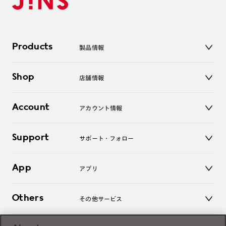
Products
製品情報
メガネ
Shop
店舗情報
サングラス
レンズ
店舗
コンタクトレンズ
Account
アカウント情報
オンラインショップ
老眼鏡
キッズ
マイページ／ログイン
Support
アクセサリー
サポート・フォロー
ログアウト
LINE公式アカウント
お知らせ
App
アプリ
よくあるご質問
ご利用ガイド
JINSアプリ
お問い合わせ
Others
その他サービス
3D WEB試着