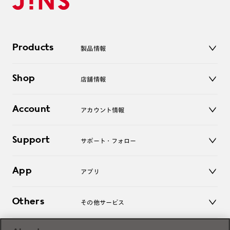
Products
製品情報
メガネ
Shop
店舗情報
サングラス
レンズ
店舗
コンタクトレンズ
Account
アカウント情報
オンラインショップ
老眼鏡
キッズ
マイページ／ログイン
Support
アクセサリー
サポート・フォロー
ログアウト
LINE公式アカウント
お知らせ
App
アプリ
よくあるご質問
ご利用ガイド
JINSアプリ
お問い合わせ
Others
その他サービス
3D WEB試着